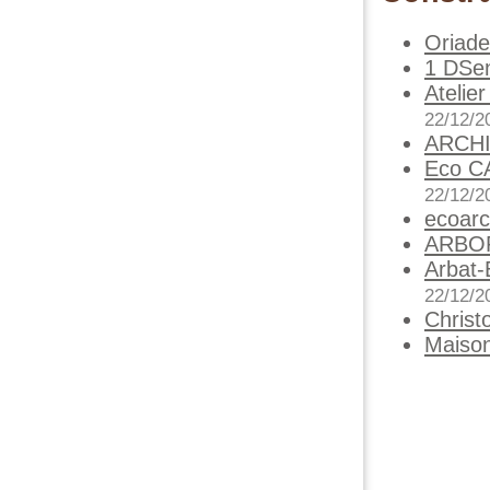
Oriade
1 DSen
Atelie
22/12/2
ARCHI
Eco CA
22/12/2
ecoarch
ARBO
Arbat-
22/12/2
Christ
Maiso